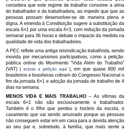
considera que este regime de trabalho consome a alma
do trabalhador e da trabalhadora, ao impedir que que as
pessoas possam desenvolver-se de maneira plena e
digna. A emenda à Constituição
sugere a substituição da
escala 6×1 por uma escala 4×3, com redução da jornada
semanal para 36 horas e debate o impacto da medida na
qualidade de vida dos trabalhadores.
A PEC reflete uma antiga
reivindicação trabalhista,
s
e
ndo
movida po
r
mecanismos participativos, como a petição
pública online do Movimento “Vida Além do Trabalho”
(VAT) |
|, em que quase 800 mil
acesse a petição aqui
brasileiros e brasileiras cobram do Congresso Nacional o
fim da jornada 6×1 e adoção da jornada de trabalho de 4
dias na semana.
MENOS VIDA E MAIS TRABALHO
– As vítimas da
escala 6×1 não são exclusivamente o trabalhador.
Também é o filho que perdeu o horário da escola, o
casamento que vai sendo arruinado porque as pessoas
não conseguem estar em em casa para a devida atenção
ao seu par e, sobretudo, à família, que mais sente a