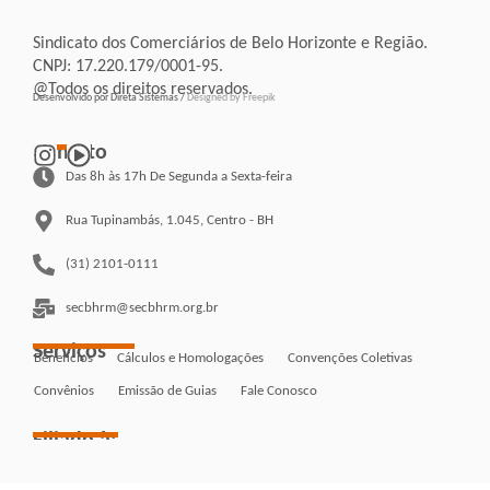
Sindicato dos Comerciários de Belo Horizonte e Região.
CNPJ: 17.220.179/0001-95.
@Todos os direitos reservados.
Desenvolvido por Direta Sistemas /
Designed by Freepik
Contato
Das 8h às 17h De Segunda a Sexta-feira
Rua Tupinambás, 1.045, Centro - BH
(31) 2101-0111
secbhrm@secbhrm.org.br
Serviços
Benefícios
Cálculos e Homologações
Convenções Coletivas
Convênios
Emissão de Guias
Fale Conosco
Filiado à: