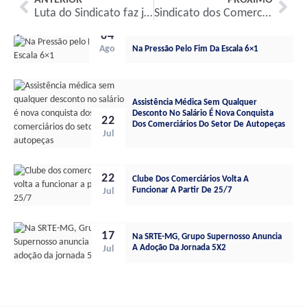
ANTERIOR
PRÓXIMO
Luta do Sindicato faz justiça aos Comerciários do Supermercado Zeca e garante a eles um final de ano feliz
Sindicato dos Comerciários de BH reverencia os mortos na Chacina de Unaí, 21 anos depois
04
Últimas notícias gerais:
Ago
Na Pressão Pelo Fim Da Escala 6×1
Assistência Médica Sem Qualquer
Desconto No Salário É Nova Conquista
22
Dos Comerciários Do Setor De Autopeças
Jul
22
Clube Dos Comerciários Volta A
Funcionar A Partir De 25/7
Jul
17
Na SRTE-MG, Grupo Supernosso Anuncia
A Adoção Da Jornada 5X2
Jul