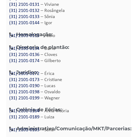
(31) 2101-0131
– Viviane
(31) 2101-0132
– Rosângela
(31) 2101-0133
– Sônia
(31) 2101-0144
– Igor
Homologação:
(31) 2101-0115
– Fábio
Diretoria de plantão:
(31) 2101-0134
– Dário
(31) 2101-0136
– Cloves
(31) 2101-0174
– Gilberto
Jurídico:
(31) 2101-0172
– Érica
(31) 2101-0173
– Cristiane
(31) 2101-0190
– Lucas
(31) 2101-0198
– Osvaldo
(31) 2101-0199
– Wagner
Colônia de Férias:
(31) 2101-0184
– Anna Vitória
(31) 2101-0189
– Luiza
Administrativo/Comunicação/MKT/Parcerias:
(31) 2101-0103
– Sofia