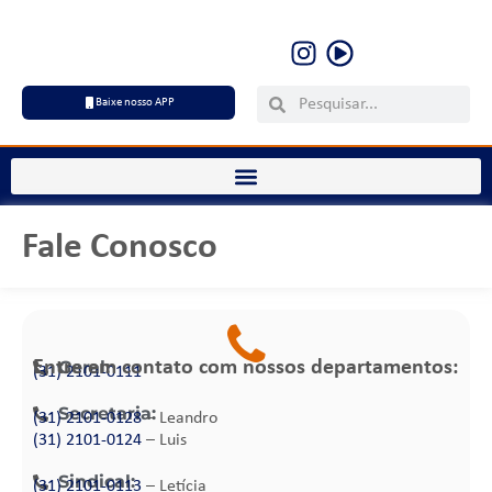
Baixe nosso APP
Fale Conosco
Entre em contato com nossos departamentos:
Geral:
(31) 2101-0111
Secretaria:
(31) 2101-0128
– Leandro
(31) 2101-0124
– Luis
Sindical:
(31) 2101-0113
– Letícia