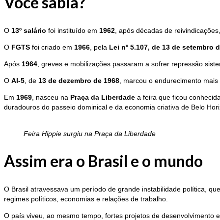
Você sabia?
O
13º salário
foi instituído em
1962
, após décadas de reivindicações
O
FGTS
foi criado em
1966
, pela
Lei nº 5.107, de 13 de setembro 
Após
1964
, greves e mobilizações passaram a sofrer repressão siste
O
AI-5
, de
13 de dezembro de 1968
, marcou o endurecimento mais 
Em
1969
, nasceu na
Praça da Liberdade
a feira que ficou conheci
duradouros do passeio dominical e da economia criativa de Belo Hori
Feira Hippie surgiu na Praça da Liberdade
Assim era o Brasil e o mundo
O Brasil atravessava um período de grande instabilidade política, q
regimes políticos, economias e relações de trabalho.
O país viveu, ao mesmo tempo, fortes projetos de desenvolvimento e