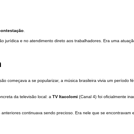
contestação
.
ção jurídica e no atendimento direto aos trabalhadores. Era uma atuaç
a
evisão começava a se popularizar, a música brasileira vivia um período
creta da televisão local: a
TV Itacolomi
(Canal 4) foi oficialmente i
 anteriores continuava sendo precioso. Era nele que se encontravam e