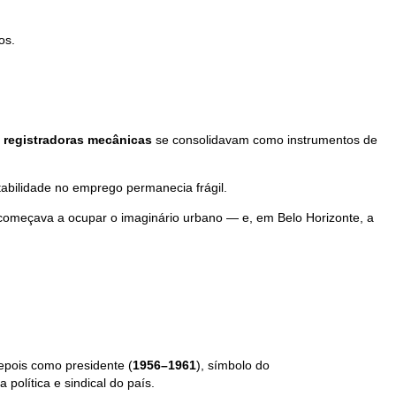
os.
 registradoras mecânicas
se consolidavam como instrumentos de
stabilidade no emprego permanecia frágil.
começava a ocupar o imaginário urbano — e, em Belo Horizonte, a
epois como presidente (
1956–1961
), símbolo do
 política e sindical do país.