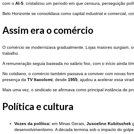
com o
AI-5
, cristalizou um período em que censura, perseguição polí
Belo Horizonte se consolidava como capital industrial e comercial,
Assim era o comércio
O comércio se modernizava gradualmente. Lojas maiores surgiam, os
trabalho.
A remuneração seguia baseada no salário fixo, com o início ainda t
No cotidiano, o comércio também passava a conviver com novas form
presença da
TV Itacolomi
, desde
1955
, ajudou a acelerar essa virad
Mais uma vez, o sindicato se afirmava como principal instância de pro
Política e cultura
Vozes da política:
em Minas Gerais,
Juscelino Kubitschek
g
desenvolvimentismo. A década termina sob o impacto do golp