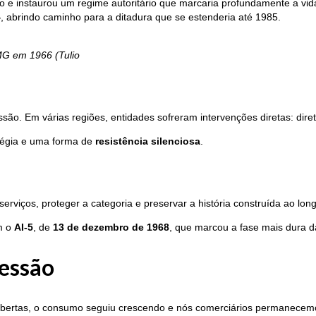
e instaurou um regime autoritário que marcaria profundamente a vida pol
4
, abrindo caminho para a ditadura que se estenderia até 1985.
MG em 1966 (Tulio
essão. Em várias regiões, entidades sofreram intervenções diretas: dir
atégia e uma forma de
resistência silenciosa
.
 serviços, proteger a categoria e preservar a história construída ao lo
m o
AI-5
, de
13 de dezembro de 1968
, que marcou a fase mais dura d
essão
abertas, o consumo seguiu crescendo e nós comerciários permanecemos