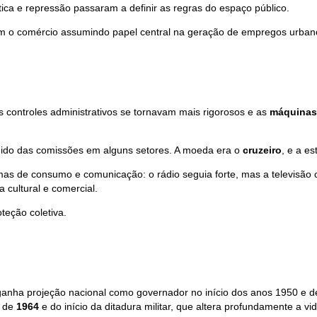
tica e repressão passaram a definir as regras do espaço público.
 com o comércio assumindo papel central na geração de empregos urban
 controles administrativos se tornavam mais rigorosos e as
máquinas
ímido das comissões em alguns setores. A moeda era o
cruzeiro
, e a e
as de consumo e comunicação: o rádio seguia forte, mas a televisão 
a cultural e comercial.
teção coletiva.
anha projeção nacional como governador no início dos anos 1950 e d
e de
1964
e do início da ditadura militar, que altera profundamente a vida