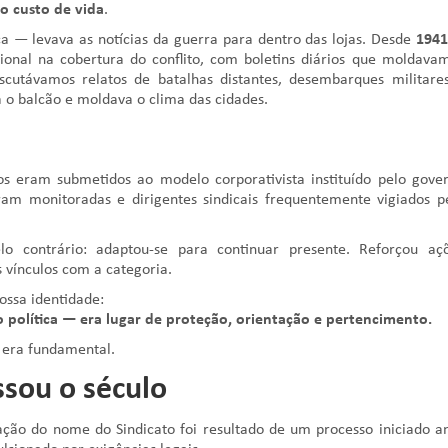
do custo de vida
.
 — levava as notícias da guerra para dentro das lojas. Desde
1941
ional na cobertura do conflito, com boletins diários que moldava
scutávamos relatos de batalhas distantes, desembarques militare
a o balcão e moldava o clima das cidades.
tos eram submetidos ao modelo corporativista instituído pelo gove
ram monitoradas e dirigentes sindicais frequentemente vigiados p
o contrário: adaptou-se para continuar presente. Reforçou aç
os vínculos com a categoria.
ossa identidade:
 política — era lugar de proteção, orientação e pertencimento.
 era fundamental.
sou o século
ação do nome do Sindicato foi resultado de um processo iniciado a