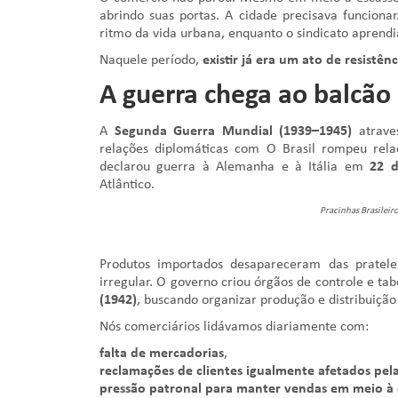
abrindo suas portas. A cidade precisava funcionar
ritmo da vida urbana, enquanto o sindicato aprendi
Naquele período,
existir já era um ato de resistênc
A guerra chega ao balcão
A
Segunda Guerra Mundial (1939–1945)
atrave
relações diplomáticas com O Brasil rompeu rel
declarou guerra à Alemanha e à Itália em
22 d
Atlântico.
Pracinhas Brasileir
Produtos importados desapareceram das pratele
irregular. O governo criou órgãos de controle e t
(1942)
, buscando organizar produção e distribuição
Nós comerciários lidávamos diariamente com:
falta de mercadorias
,
reclamações de clientes igualmente afetados pela
pressão patronal para manter vendas em meio à 