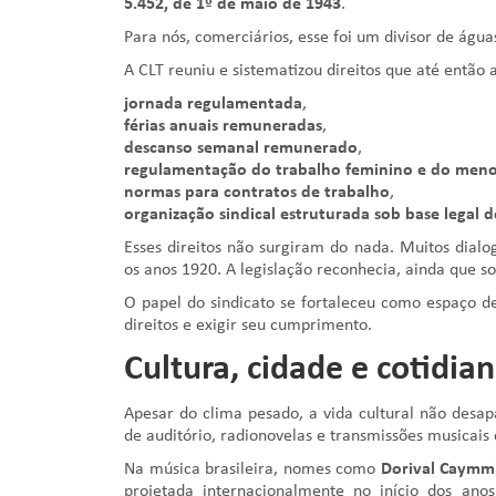
5.452, de 1º de maio de 1943
.
Para nós, comerciários, esse foi um divisor de água
A CLT reuniu e sistematizou direitos que até então
jornada regulamentada
,
férias anuais remuneradas
,
descanso semanal remunerado
,
regulamentação do trabalho feminino e do men
normas para contratos de trabalho
,
organização sindical estruturada sob base legal d
Esses direitos não surgiram do nada. Muitos dia
os anos 1920. A legislação reconhecia, ainda que so
O papel do sindicato se fortaleceu como espaço d
direitos e exigir seu cumprimento.
Cultura, cidade e cotidi
Apesar do clima pesado, a vida cultural não desa
de auditório, radionovelas e transmissões musicais
Na música brasileira, nomes como
Dorival Caymm
projetada internacionalmente no início dos an