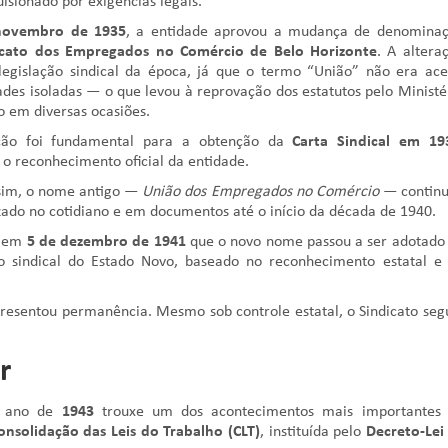
lsionado por exigências legais.
novembro de 1935
, a entidade aprovou a mudança de denomina
icato dos Empregados no Comércio de Belo Horizonte
. A altera
legislação sindical da época, já que o termo “União” não era ace
ades isoladas — o que levou à reprovação dos estatutos pelo Ministé
o em diversas ocasiões.
ão foi fundamental para a obtenção da
Carta Sindical em 19
 o reconhecimento oficial da entidade.
im, o nome antigo —
União dos Empregados no Comércio
— contin
izado no cotidiano e em documentos até o início da década de 1940.
s em
5 de dezembro de 1941
que o novo nome passou a ser adotado
lo sindical do Estado Novo, baseado no reconhecimento estatal e
esentou permanência. Mesmo sob controle estatal, o Sindicato seg
r
 ano de
1943
trouxe um dos acontecimentos mais importantes
onsolidação das Leis do Trabalho (CLT)
, instituída pelo
Decreto-Lei