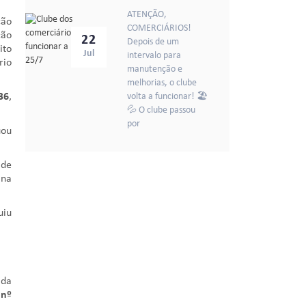
ATENÇÃO,
ção
COMERCIÁRIOS!
ção
22
Depois de um
ito
Jul
intervalo para
rio
manutenção e
melhorias, o clube
36
,
volta a funcionar! 🏖️
💦 O clube passou
por
uou
 de
 na
uiu
 da
 nº