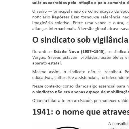
salários corroídos pela inflação e pelo aumento 
O rádio — principal meio de comunicação da época
noticiário
Repórter Esso
tornou-se referência nac
imaginário coletivo. Entre uma venda e outra, e
alianças internacionais. A tensão global atravessav
O sindicato sob vigilância
Durante o
Estado Novo (1937–1945)
, os sindica
Vargas. Greves estavam proibidas, assembleias e
aparato estatal.
Mesmo assim, o sindicato não se recolheu. Pel
educativas, culturais e assistenciais, fortalecendo 
Nesse contexto, consolidamos algo essencial para n
o sindicato não era apenas espaço de mobilização
Quando falar alto era arriscado, permanecer unido
1941: o nome que atraves
A consolid