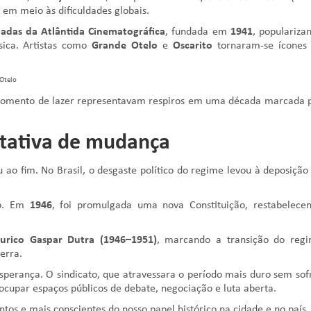
em meio às dificuldades globais.
adas da Atlântida Cinematográfica
, fundada em
1941
, populariza
ica. Artistas como
Grande Otelo
e
Oscarito
tornaram-se ícones
Otelo
 momento de lazer representavam respiros em uma década marcada 
ctativa de mudança
 ao fim. No Brasil, o desgaste político do regime levou à deposição
ão. Em
1946
, foi promulgada uma nova Constituição, restabelece
urico Gaspar Dutra (1946–1951)
, marcando a transição do reg
erra.
sperança. O sindicato, que atravessara o período mais duro sem sof
 ocupar espaços públicos de debate, negociação e luta aberta.
os e mais conscientes do nosso papel histórico na cidade e no país.