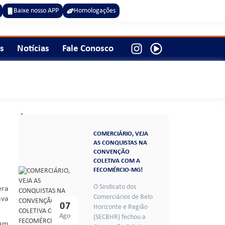
Baixe nosso APP
Homologações
s
Notícias
Fale Conosco
Últimas notícias gerais:
COMERCIÁRIO, VEJA
AS CONQUISTAS NA
CONVENÇÃO
COLETIVA COM A
FECOMÉRCIO-MG!
O Sindicato dos
era
Comerciários de Belo
ava
07
Horizonte e Região
Ago
(SECBHR) fechou a
vam