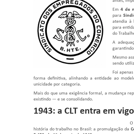
antes, impu
Em
4 de 
para
Sind
atendia à 
para entid
do Trabalh
A adequaç
garantindo
Mesmo ass
sendo util
Foi apena
forma definitiva, alinhando a entidade ao mode
unicidade por categoria.
Mais do que uma exigência formal, a mudança repr
existindo — e se consolidando.
1943: a CLT entra em vigo
O
história do trabalho no Brasil: a promulgação da
C