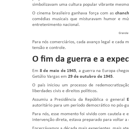
simbolizavam uma cultura popular vibrante mesmo 
O cinema brasileiro ganhava força com as
chanch
comédias musicais que misturavam humor e mús
entretenimento nacional.
Grande 
Para nós comerciários, cada avanço legal e cada
tensão e controle.
O fim da guerra e a expe
Em
8 de maio de 1945
, a guerra na Europa chegou
Getúlio Vargas em
29 de outubro de 1945
.
O país iniciou um processo de redemocratizaç
liberdades civis e direitos políticos.
Assumiu a Presidência da República o general
E
autoritário para um período democrático no pós-gu
Para nós, esse momento foi vivido com cautela e e
intervenção direta, estava preparado para voltar a
Encerrávamos a década mais experientes, mais atent