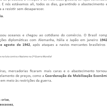
. E nós estávamos ali, todos os dias, garantindo o abastecimento 
a a resistir sem desaparecer.
ia
.
ssou oceanos e chegou ao cotidiano do comércio. O Brasil rom
ações diplomáticas com Alemanha, Itália e Japão em janeiro
194
e agosto de 1942
, após ataques a navios mercantes brasileiros
os na luta contra o Nazismo na 2ª Guerra Mundial
iras, mercadorias ficaram mais caras e o abastecimento tornou
abelamento de preços, como a
Coordenação da Mobilização Econôm
 em meio às restrições da guerra.
 crise
,
escassez
,