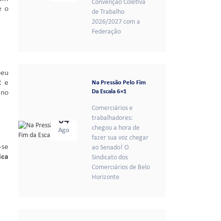
Convenção Coletiva
e o
de Trabalho
2026/2027 com a
Federação
peu
2
e
Na Pressão Pelo Fim
Da Escala 6×1
 no
Comerciários e
trabalhadores:
04
chegou a hora de
Ago
fazer sua voz chegar
-se
ao Senado! O
ica
Sindicato dos
Comerciários de Belo
Horizonte