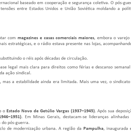
ernacional baseado em cooperação e segurança coletiva. O pós-gue
tensões entre Estados Unidos e União Soviética moldando a polít
ntar com
magazines e casas comerciais maiores
, embora o varejo
ais estratégicas, e o rádio estava presente nas lojas, acompanhand
 substituindo o réis após décadas de circulação.
ase legal mais clara para direitos como férias e descanso semana
da ação sindical.
 mas a estabilidade ainda era limitada. Mais uma vez, o sindicato
ob o
Estado Novo de Getúlio Vargas (1937–1945)
. Após sua deposiç
1946–1951)
. Em Minas Gerais, destacam-se lideranças alinhadas
a do pós-guerra.
iclo de modernização urbana. A região da
Pampulha
, inaugurada