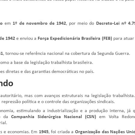
ro
em
1º de novembro de 1942
, por meio do
Decreto-Lei nº 4.7
de 1942
e enviou a
Força Expedicionária Brasileira (FEB)
para atuar
41
, tornou-se referência nacional na cobertura da Segunda Guerra.
omo a base da legislação trabalhista brasileira.
s diretas e das garantias democráticas no país.
undo
utoritário, mas com avanços estruturais na legislação trabalhista
repressão política e o controle das organizações sindicais.
onomia, estimulando a industrialização e a produção interna, já 
ão da
Companhia Siderúrgica Nacional (CSN)
em Volta Redond
ial.
as e economias. Em
1945
, foi criada a
Organização das Nações Uni