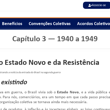
Associe-se
Benefícios
Convenções Coletivas
Acordos Coletivo
Capítulo 3 — 1940 a 1949
o Estado Novo e da Resistência
trando a notícia da entrada do Brasil na segunda guerra
 existindo
 em guerra, o Brasil vivia sob o
Estado Novo
, e a vida pública 
o. Para nós, comerciários, era um tempo em que cada passo precis
anização coletiva se tornava ainda mais necessária.
e produtos, à inflação e às incertezas globais, as lojas continua