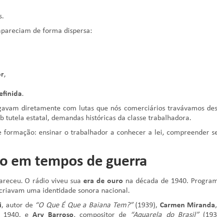
s.
 apareciam de forma dispersa:
or
,
efinida
.
logavam diretamente com lutas que nós comerciários travávamos de
b tutela estatal, demandas históricas da classe trabalhadora.
e formação: ensinar o trabalhador a conhecer a lei, compreender s
ano em tempos de guerra
pareceu. O rádio viveu sua
era de ouro
na década de 1940. Progra
 criavam uma identidade sonora nacional.
i
, autor de
“O Que É Que a Baiana Tem?”
(1939),
Carmen Miranda
os 1940, e
Ary Barroso
, compositor de
“Aquarela do Brasil”
(193