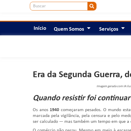
Início
Quem Somos
Serviços
Era da Segunda Guerra, d
Imagem gerada com IA ilus
Quando resistir foi continuar
Os anos
1940
começaram pesados. O mundo estava
marcada pela vigilância, pela censura e pelo med
ser calculado — mas também um tempo em que a org
O comércio não parou. Mesmo em meio à escassez d