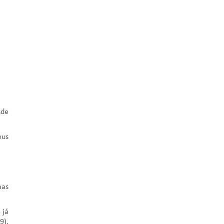
sde
eus
mas
, já
9),