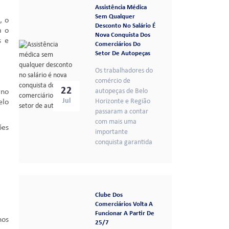
Assistência Médica
Sem Qualquer
, o
Desconto No Salário É
m o
Nova Conquista Dos
s e
Comerciários Do
Setor De Autopeças
Os trabalhadores do
comércio de
22
autopeças de Belo
rno
Jul
Horizonte e Região
elo
passaram a contar
com mais uma
ões
importante
conquista garantida
Clube Dos
Comerciários Volta A
Funcionar A Partir De
nos
25/7