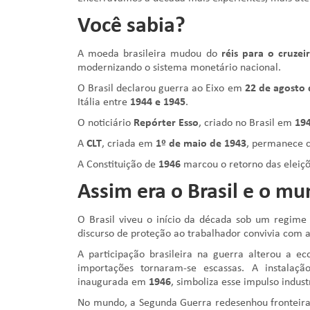
Você sabia?
A moeda brasileira mudou do
réis para o cruzei
modernizando o sistema monetário nacional.
O Brasil declarou guerra ao Eixo em
22 de agosto 
Itália entre
1944 e 1945
.
O noticiário
Repórter Esso
, criado no Brasil em
19
A
CLT
, criada em
1º de maio de 1943
, permanece c
A Constituição de
1946
marcou o retorno das eleiçõe
Assim era o Brasil e o m
O Brasil viveu o início da década sob um regime a
discurso de proteção ao trabalhador convivia com a 
A participação brasileira na guerra alterou a ec
importações tornaram-se escassas. A instalaç
inaugurada em
1946
, simboliza esse impulso industr
No mundo, a Segunda Guerra redesenhou fronteir