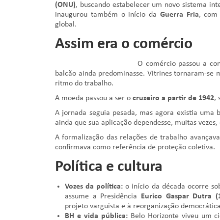
(ONU)
, buscando estabelecer um novo sistema int
inaugurou também o início da
Guerra Fria
, com 
global.
Assim era o comércio
O comércio passou a co
balcão ainda predominasse. Vitrines tornaram-se m
ritmo do trabalho.
A moeda passou a ser o
cruzeiro a partir de 1942
,
A jornada seguia pesada, mas agora existia uma b
ainda que sua aplicação dependesse, muitas vezes, 
A formalização das relações de trabalho avançava,
confirmava como referência de proteção coletiva.
Política e cultura
Vozes da política:
o início da década ocorre s
assume a Presidência
Eurico Gaspar Dutra (
projeto varguista e à reorganização democrátic
BH e vida pública:
Belo Horizonte viveu um c