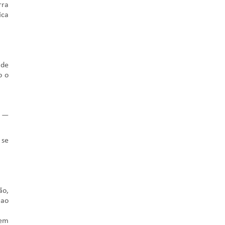
rra
ica
 de
o o
l —
 se
ão,
 ao
 em