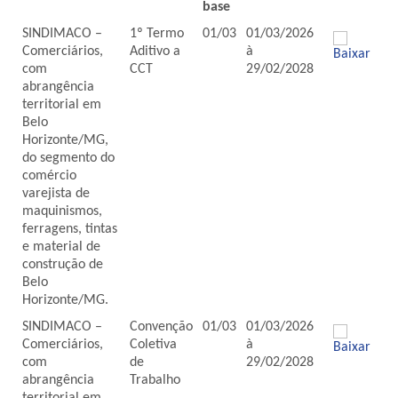
base
Categoria
Tipo
Data-
Vigência
Baixar
SINDIMACO –
1º Termo
01/03
01/03/2026
base
Comerciários,
Aditivo a
à
com
CCT
29/02/2028
abrangência
territorial em
Belo
Horizonte/MG,
do segmento do
comércio
varejista de
maquinismos,
ferragens, tintas
e material de
construção de
Belo
Horizonte/MG.
SINDIMACO –
Convenção
01/03
01/03/2026
Comerciários,
Coletiva
à
com
de
29/02/2028
abrangência
Trabalho