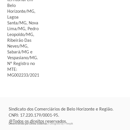
territorial em
Belo
Horizonte/MG,
Lagoa
Santa/MG, Nova
Lima/MG, Pedro
Leopoldo/MG,
Ribeirão Das
Neves/MG,
Sabará/MG e
Vespasiano/MG.
Nº Registro no
MTE:
MG002233/2021
Sindicato dos Comerciários de Belo Horizonte e Região.
CNPJ: 17.220.179/0001-95.
@Todos os direitos reservados.
Desenvolvido por Direta Sistemas /
Designed by Freepik