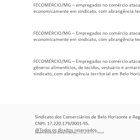
FECOMÉRCIO/MG – empregados no comércio atacadist
economicamente em sindicato, com abrangência ter
FECOMÉRCIO/MG – Empregados no comércio atacadist
economicamente em sindicato, com abrangência ter
FECOMÉRCIO/MG – Empregados no comércio atacadist
gêneros alimentícios, de tecidos, vestuário e arma
sindicato, com abrangência territorial em Belo Hor
Sindicato dos Comerciários de Belo Horizonte e Reg
CNPJ: 17.220.179/0001-95.
@Todos os direitos reservados.
Desenvolvido por Direta Sistemas /
Designed by Freepik