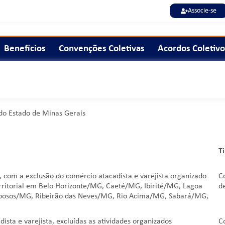
Associe-se
Benefícios
Convenções Coletivas
Acordos Coletivo
do Estado de Minas Gerais
T
T
com a exclusão do comércio atacadista e varejista organizado
C
ritorial em Belo Horizonte/MG, Caeté/MG, Ibirité/MG, Lagoa
d
osos/MG, Ribeirão das Neves/MG, Rio Acima/MG, Sabará/MG,
a e varejista, excluídas as atividades organizados
C