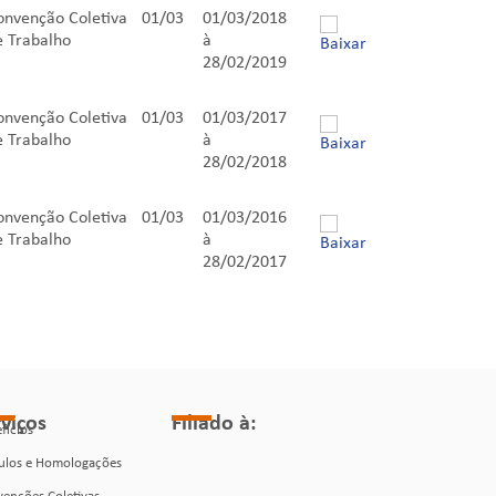
onvenção Coletiva
01/03
01/03/2018
e Trabalho
à
28/02/2019
onvenção Coletiva
01/03
01/03/2017
e Trabalho
à
28/02/2018
onvenção Coletiva
01/03
01/03/2016
e Trabalho
à
28/02/2017
rviços
Filiado à:
fícios
ulos e Homologações