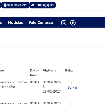
Baixe nosso APP
Homologações
s
Notícias
Fale Conosco
ipo
Data-
Vigência
Baixar
base
ipo
Data-
Vigência
Baixar
onvenção Coletiva
01/03
01/03/2026
base
e Trabalho
à
28/02/2027
onvenção Coletiva
01/03
01/03/2025