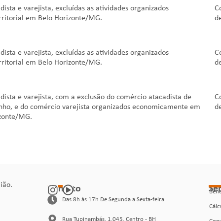
a e varejista, excluídas as atividades organizados
C
ritorial em Belo Horizonte/MG.
d
a e varejista, excluídas as atividades organizados
C
ritorial em Belo Horizonte/MG.
d
a e varejista, com a exclusão do comércio atacadista de
C
rinho, e do comércio varejista organizados economicamente em
d
izonte/MG.
ião.
Contato
Se
Bene
Das 8h às 17h De Segunda a Sexta-feira
Cálc
Rua Tupinambás, 1.045, Centro - BH