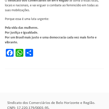
O
Sindicato dos Comerciários de BH e Região
se soma a essas lutas,
locais e nacionais, e vai erguer o combate ao feminicídio em todas as
suas mobilizações.
Porque essa é uma luta urgente:
Pela vida das mulheres.
Por justiça e igualdade.
Por um Brasil mais justo e uma democracia cada vez mais forte e
vibrante.
Facebook
WhatsApp
Share
Sindicato dos Comerciários de Belo Horizonte e Região.
CNPJ: 17.220.179/0001-95.