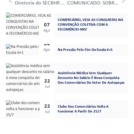
Diretoria do SECBHR apoia Tarifa Zero em BH
COMUNICADO: SOBRE AS CONSULTAS NA POLICLÍNICA SALUD
Últimas notícias gerais:
COMERCIÁRIO, VEJA AS CONQUISTAS NA
07
CONVENÇÃO COLETIVA COM A
FECOMÉRCIO-MG!
Ago
04
Ago
Na Pressão Pelo Fim Da Escala 6×1
Assistência Médica Sem Qualquer
Desconto No Salário É Nova Conquista
22
Dos Comerciários Do Setor De Autopeças
Jul
22
Clube Dos Comerciários Volta A
Funcionar A Partir De 25/7
Jul