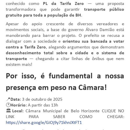
conhecido como
PL da Tarifa Zero
— uma proposta
transformadora que pode garantir
transporte público
gratuito para toda a população de BH
.
Apesar do apoio crescente de diversos vereadores e
movimentos sociais, a base do governo Álvaro Damião está
manobrando para barrar o projeto. O prefeito se recusa a
dialogar com a sociedade e
orientou sua bancada a votar
contra a Tarifa Zero
, alegando argumentos que demonstram
desconhecimento total sobre a cidade e o sistema de
transporte
— chegando a citar linhas de ônibus que nem
existem mais!
Por isso, é fundamental a nossa
presença em peso na Câmara!
📍
Data:
3 de outubro de 2025
🕐
Horário:
A partir das 13h
🏛️
Local:
Câmara Municipal de Belo Horizonte CLIQUE NO
LINK PARA SABER COMO CHEGAR:
https://share.google/GiOj9y71khnJXtFT1