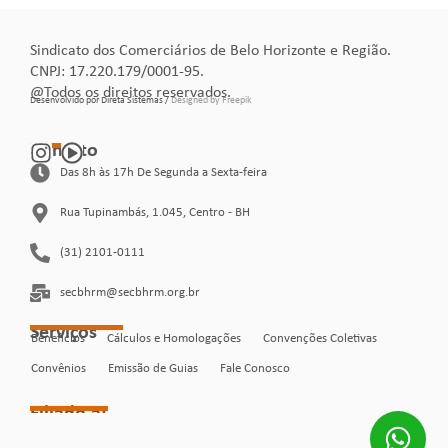
Sindicato dos Comerciários de Belo Horizonte e Região.
CNPJ: 17.220.179/0001-95.
@Todos os direitos reservados.
Desenvolvido por Direta Sistemas /
Designed by Freepik
Contato
Das 8h às 17h De Segunda a Sexta-feira
Rua Tupinambás, 1.045, Centro - BH
(31) 2101-0111
secbhrm@secbhrm.org.br
Serviços
Benefícios
Cálculos e Homologações
Convenções Coletivas
Convênios
Emissão de Guias
Fale Conosco
Filiado à: