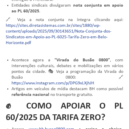
Entidades sindicais divulgaram
nota conjunta em apoio
ao PL 60/2025
.
🔗 Veja a nota conjunta na íntegra clicando aqui:
https://sites.diretasistemas.com.br/sites/1880/wp-
content/uploads/2025/09/30143651/Nota-Conjunta-dos-
Sindicatos-em-Apoio-ao-PL-6025-Tarifa-Zero-em-Belo-
Horizonte.pdf
Acontece agora a
“Virada do Busão 0800”
, com
intervenções culturais, debates e mobilizações em vários
pontos da cidade. 🎭 Veja a programação da Virada do
Busão 0800: 🔗
https://www.instagram.com/p/DPG9xLXjhJH
Artigos em veículos de mídia destacam BH como possível
referência nacional
no transporte gratuito.
✊ COMO APOIAR O PL
60/2025 DA TARIFA ZERO?