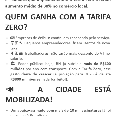
📈
Cidades que implementaram a Tarifa Zero tiveram
aumento médio de 30% no comércio local.
QUEM GANHA COM A TARIFA
ZERO?
🚌 Empresas de ônibus: continuam recebendo pelo serviço.
🧑🏽‍🔧 Pequenos empreendedores: ficam isentos da nova
taxa.
👩🏽‍💼 Trabalhadores: não terão mais desconto do VT no
salário.
🏛️ Poder público: hoje, BH já subsidia
mais de R$600
milhões
por ano com transporte. Com a Tarifa Zero, esse
gasto
deixa de crescer
(a projeção para 2026 é de até
R$800 milhões
se nada for feito!).
📣 A CIDADE ESTÁ
MOBILIZADA!
Um
abaixo-assinado com mais de 10 mil assinaturas
já foi
entregue à Prefeitura.