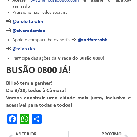
Acesse
www.bh.busao0800.com
e
assine o abaixo-
assinado
.
Pressione nas redes sociais:
📲
@prefeiturabh
📲
@alvarodamiao
Apoie e compartilhe os perfis:
📢
@tarifazerobh
📢
@minhabh_
Participe das ações da
Virada do Busão 0800
!
BUSÃO 0800 JÁ!
BH só tem a ganhar!
Dia 3/10, todos à Câmara!
Vamos construir uma cidade mais justa, inclusiva e
acessível para todas e todos!
Facebook
WhatsApp
Share
ANTERIOR
PRÓXIMO