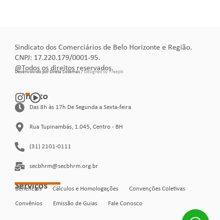
Sindicato dos Comerciários de Belo Horizonte e Região.
CNPJ: 17.220.179/0001-95.
@Todos os direitos reservados.
Desenvolvido por Direta Sistemas /
Designed by Freepik
Contato
Das 8h às 17h De Segunda a Sexta-feira
Rua Tupinambás, 1.045, Centro - BH
(31) 2101-0111
secbhrm@secbhrm.org.br
Serviços
Benefícios
Cálculos e Homologações
Convenções Coletivas
Convênios
Emissão de Guias
Fale Conosco