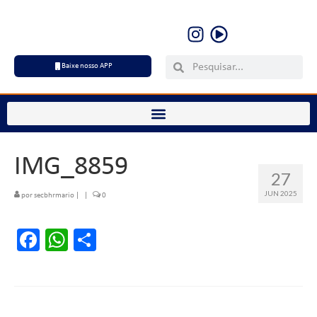
Baixe nosso APP
IMG_8859
27
JUN 2025
por
secbhrmario
|
|
0
Facebook
WhatsApp
Share