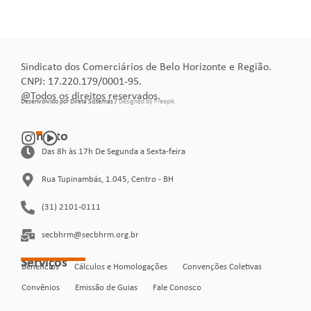
Sindicato dos Comerciários de Belo Horizonte e Região.
CNPJ: 17.220.179/0001-95.
@Todos os direitos reservados.
Desenvolvido por Direta Sistemas /
Designed by Freepik
Contato
Das 8h às 17h De Segunda a Sexta-feira
Rua Tupinambás, 1.045, Centro - BH
(31) 2101-0111
secbhrm@secbhrm.org.br
Serviços
Benefícios
Cálculos e Homologações
Convenções Coletivas
Convênios
Emissão de Guias
Fale Conosco