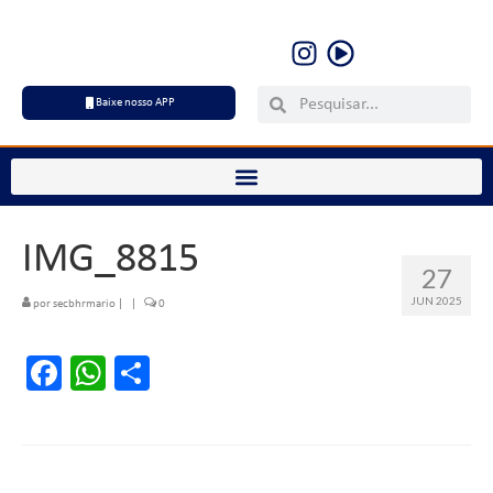
Baixe nosso APP
IMG_8815
27
JUN 2025
por
secbhrmario
|
|
0
Facebook
WhatsApp
Share