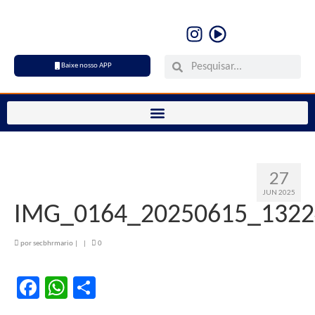
Baixe nosso APP
27
JUN 2025
IMG_0164_20250615_1322
por
secbhrmario
|
|
0
Facebook
WhatsApp
Share