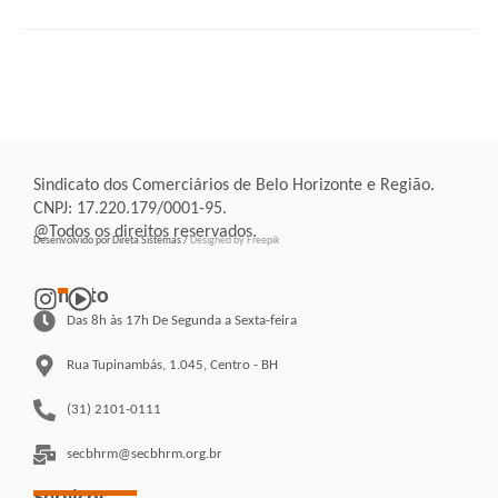
Sindicato dos Comerciários de Belo Horizonte e Região.
CNPJ: 17.220.179/0001-95.
@Todos os direitos reservados.
Desenvolvido por Direta Sistemas /
Designed by Freepik
Contato
Das 8h às 17h De Segunda a Sexta-feira
Rua Tupinambás, 1.045, Centro - BH
(31) 2101-0111
secbhrm@secbhrm.org.br