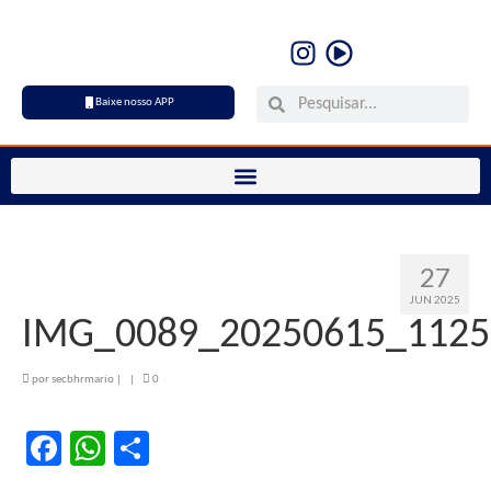
Baixe nosso APP
27
JUN 2025
IMG_0089_20250615_1125
por
secbhrmario
|
|
0
Facebook
WhatsApp
Share