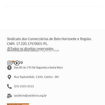
Sindicato dos Comerciários de Belo Horizonte e Região.
CNPJ: 17.220.179/0001-95.
@Todos os direitos reservados.
Desenvolvido por Direta Sistemas /
Designed by Freepik
Contato
Das 8h às 17h De Segunda a Sexta-feira
Rua Tupinambás, 1.045, Centro - BH
(31) 2101-0111
secbhrm@secbhrm.org.br