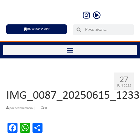
Baixe nosso APP
27
JUN 2025
IMG_0087_20250615_1233
por
secbhrmario
|
|
0
Facebook
WhatsApp
Share