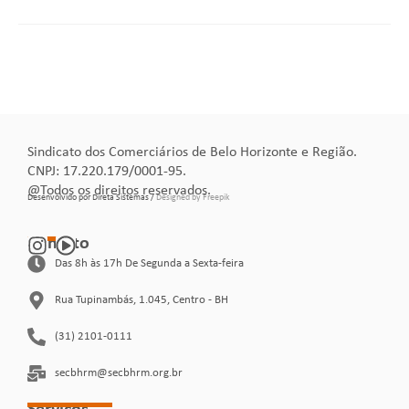
Sindicato dos Comerciários de Belo Horizonte e Região.
CNPJ: 17.220.179/0001-95.
@Todos os direitos reservados.
Desenvolvido por Direta Sistemas /
Designed by Freepik
Contato
Das 8h às 17h De Segunda a Sexta-feira
Rua Tupinambás, 1.045, Centro - BH
(31) 2101-0111
secbhrm@secbhrm.org.br