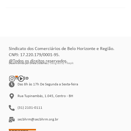
Sindicato dos Comerciários de Belo Horizonte e Região.
CNPJ: 17.220.179/0001-95.
@Todos os direitos reservados.
Desenvolvido por Direta Sistemas /
Designed by Freepik
Contato
Das 8h às 17h De Segunda a Sexta-feira
Rua Tupinambás, 1.045, Centro - BH
(31) 2101-0111
secbhrm@secbhrm.org.br