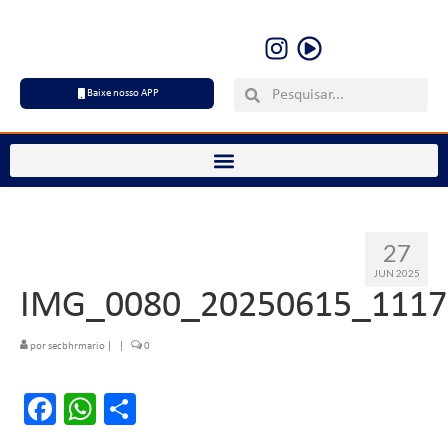
Baixe nosso APP
27
JUN 2025
IMG_0080_20250615_1117
por
secbhrmario
|
|
0
Facebook
WhatsApp
Share