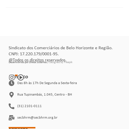
Sindicato dos Comerciários de Belo Horizonte e Região.
CNPJ: 17.220.179/0001-95.
@Todos os direitos reservados.
Desenvolvido por Direta Sistemas /
Designed by Freepik
Contato
Das 8h às 17h De Segunda a Sexta-feira
Rua Tupinambás, 1.045, Centro - BH
(31) 2101-0111
secbhrm@secbhrm.org.br