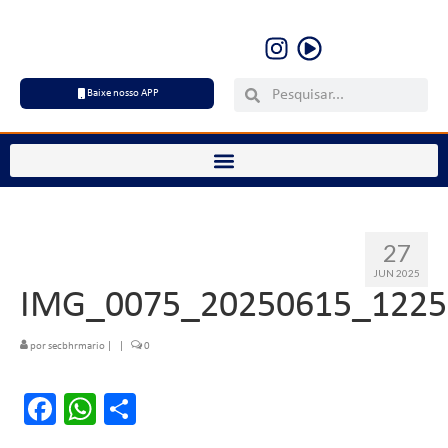
Baixe nosso APP
27
JUN 2025
IMG_0075_20250615_1225
por
secbhrmario
|
|
0
Facebook
WhatsApp
Share