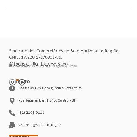
Sindicato dos Comerciários de Belo Horizonte e Região.
CNPJ: 17.220.179/0001-95.
@Todos os direitos reservados.
Desenvolvido por Direta Sistemas /
Designed by Freepik
Contato
Das 8h às 17h De Segunda a Sexta-feira
Rua Tupinambás, 1.045, Centro - BH
(31) 2101-0111
secbhrm@secbhrm.org.br