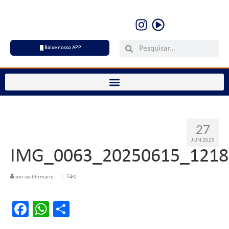
Baixe nosso APP
27
JUN 2025
IMG_0063_20250615_1218
por
secbhrmario
|
|
0
Facebook
WhatsApp
Share