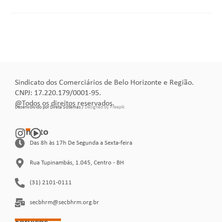
Sindicato dos Comerciários de Belo Horizonte e Região.
CNPJ: 17.220.179/0001-95.
@Todos os direitos reservados.
Desenvolvido por Direta Sistemas /
Designed by Freepik
Contato
Das 8h às 17h De Segunda a Sexta-feira
Rua Tupinambás, 1.045, Centro - BH
(31) 2101-0111
secbhrm@secbhrm.org.br