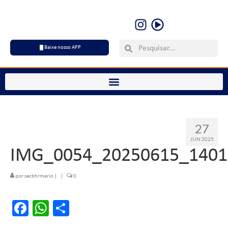
Baixe nosso APP
27
JUN 2025
IMG_0054_20250615_1401
por
secbhrmario
|
|
0
Facebook
WhatsApp
Share