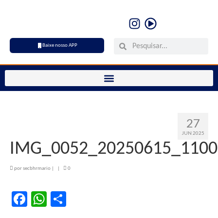
Baixe nosso APP
27
JUN 2025
IMG_0052_20250615_1100
por
secbhrmario
|
|
0
Facebook
WhatsApp
Share