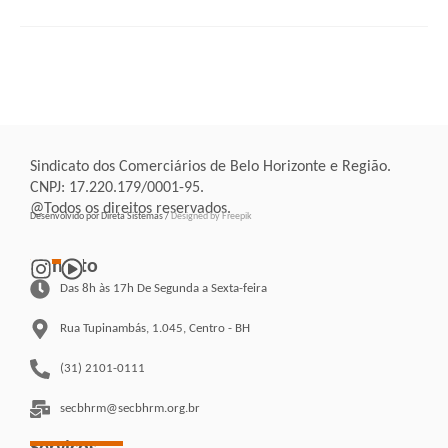
Sindicato dos Comerciários de Belo Horizonte e Região.
CNPJ: 17.220.179/0001-95.
@Todos os direitos reservados.
Desenvolvido por Direta Sistemas /
Designed by Freepik
Contato
Das 8h às 17h De Segunda a Sexta-feira
Rua Tupinambás, 1.045, Centro - BH
(31) 2101-0111
secbhrm@secbhrm.org.br