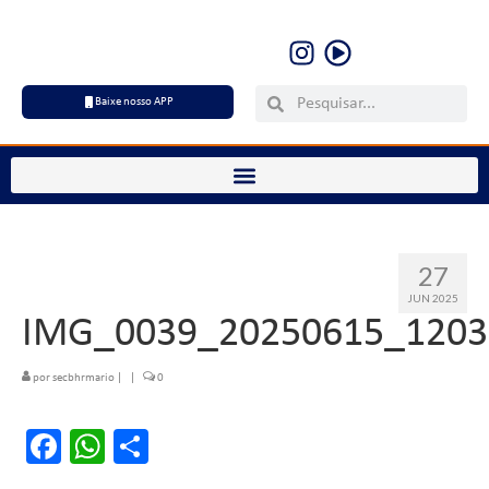
Baixe nosso APP
27
JUN 2025
IMG_0039_20250615_1203
por
secbhrmario
|
|
0
Facebook
WhatsApp
Share