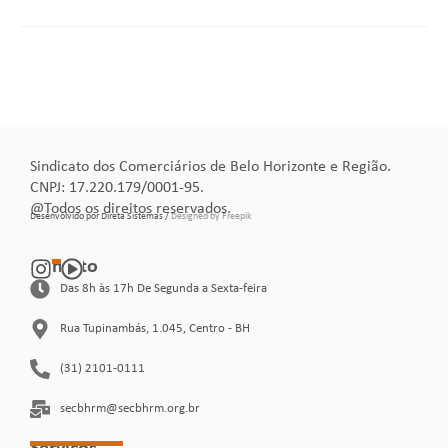
Sindicato dos Comerciários de Belo Horizonte e Região.
CNPJ: 17.220.179/0001-95.
@Todos os direitos reservados.
Desenvolvido por Direta Sistemas /
Designed by Freepik
Contato
Das 8h às 17h De Segunda a Sexta-feira
Rua Tupinambás, 1.045, Centro - BH
(31) 2101-0111
secbhrm@secbhrm.org.br