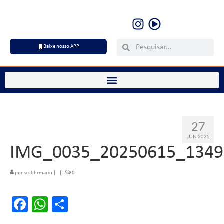
Baixe nosso APP
27
JUN 2025
IMG_0035_20250615_1349
por
secbhrmario
|
|
0
Facebook
WhatsApp
Share