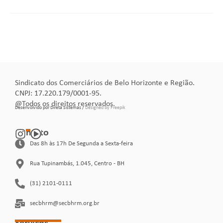
Sindicato dos Comerciários de Belo Horizonte e Região.
CNPJ: 17.220.179/0001-95.
@Todos os direitos reservados.
Desenvolvido por Direta Sistemas /
Designed by Freepik
Contato
Das 8h às 17h De Segunda a Sexta-feira
Rua Tupinambás, 1.045, Centro - BH
(31) 2101-0111
secbhrm@secbhrm.org.br