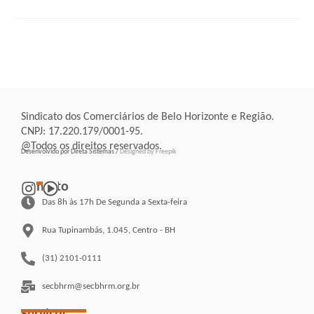
Sindicato dos Comerciários de Belo Horizonte e Região.
CNPJ: 17.220.179/0001-95.
@Todos os direitos reservados.
Desenvolvido por Direta Sistemas /
Designed by Freepik
Contato
Das 8h às 17h De Segunda a Sexta-feira
Rua Tupinambás, 1.045, Centro - BH
(31) 2101-0111
secbhrm@secbhrm.org.br