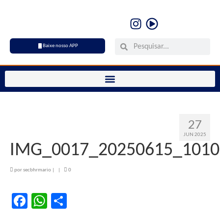
Baixe nosso APP
27
JUN 2025
IMG_0017_20250615_1010
por
secbhrmario
|
|
0
Facebook
WhatsApp
Share