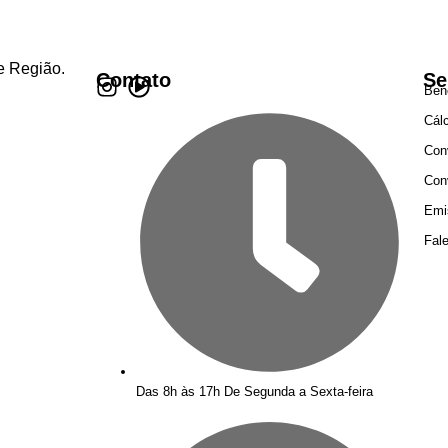
e Região.
Contato
Se
Ben
Cál
Con
Con
Emi
Fal
Das 8h às 17h De Segunda a Sexta-feira