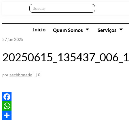
Início
Quem Somos
Serviços
27
jun 2025
20250615_135437_006_1
por
secbhrmario
|
|
0
Facebook
WhatsApp
Share