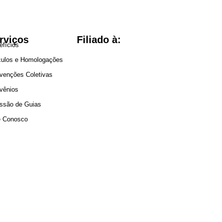
rviços
Filiado à:
efícios
culos e Homologações
venções Coletivas
vênios
ssão de Guias
e Conosco