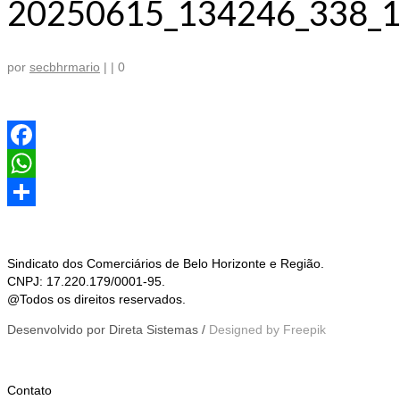
20250615_134246_338_1
por
secbhrmario
|
|
0
Facebook
WhatsApp
Share
Sindicato dos Comerciários de Belo Horizonte e Região.
CNPJ: 17.220.179/0001-95.
@Todos os direitos reservados.
Desenvolvido por Direta Sistemas /
Designed by Freepik
Contato