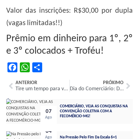
Valor das inscrições: R$30,00 por dupla
(vagas limitadas!!)
Prêmio em dinheiro para 1º, 2º
e 3º colocados + Troféu!
Facebook
WhatsApp
Share
ANTERIOR
PRÓXIMO
Tire um tempo para você!
Dia do Comerciário: Dia 6/11 no Clube dos Comerciários
Últimas notícias gerais:
COMERCIÁRIO, VEJA AS CONQUISTAS NA
07
CONVENÇÃO COLETIVA COM A
FECOMÉRCIO-MG!
Ago
04
Ago
Na Pressão Pelo Fim Da Escala 6×1